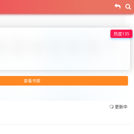
热度135
查看书架
更新中