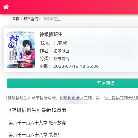
首页
>
都市言情
>
神级插班生
神级插班生
书况：已完成
作者：
如墨似血
分类：
都市言情
更新：2023-07-19 18:56:36
开始阅读
《神级插班生》章节目录清晰，如墨似血全文完结，第一版主提供完结无坑
《神级插班生》最新12章节
第六千一百六十九章 绝不放弃！
第六千一百六十八章 羡慕！